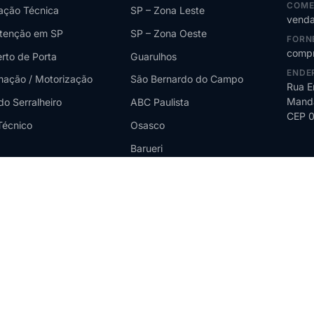
COME
lação Técnica
SP – Zona Leste
venda
tenção em SP
SP – Zona Oeste
FORN
compr
rto de Porta
Guarulhos
ENDE
ação / Motorização
São Bernardo do Campo
Rua E
Manda
do Serralheiro
ABC Paulista
CEP 
Técnico
Osasco
Barueri
Santos
Campinas
Jundiaí
Sorocaba
São José dos Campos
Ribeirão Preto
Santo André