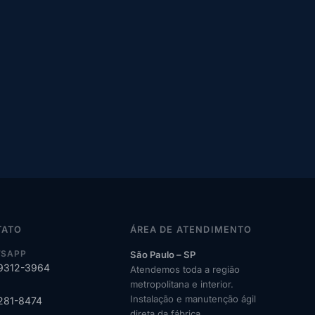
TATO
ÁREA DE ATENDIMENTO
SAPP
São Paulo – SP
99312-3964
Atendemos toda a região
metropolitana e interior.
Instalação e manutenção ágil
2281-8474
direta da fábrica.