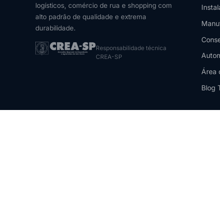
logísticos, comércio de rua e shopping com
Insta
alto padrão de qualidade e extrema
Manu
durabilidade.
Conse
Responsabilidade técnica
Autom
CREA-SP
Área 
Blog 