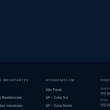
S IMPORTANTES
ATENDEMOS EM
CON
WHAT
São Paulo
(11) 
s Residenciais
SP – Zona Sul
FIXO
(11) 
ões Industriais
SP – Zona Norte