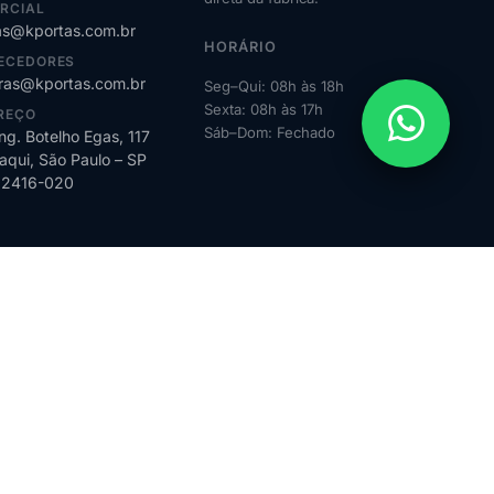
RCIAL
s@kportas.com.br
HORÁRIO
ECEDORES
as@kportas.com.br
Seg–Qui: 08h às 18h
Sexta: 08h às 17h
REÇO
Sáb–Dom: Fechado
ng. Botelho Egas, 117
qui, São Paulo – SP
02416-020