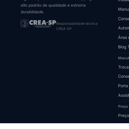
alto padrão de qualidade e extrema
Manu
durabilidade.
Conse
Responsabilidade técnica
Autom
CREA-SP
Área 
Blog 
Manu
Troca
Conse
Porta
Assis
Preço
Preço
Quant