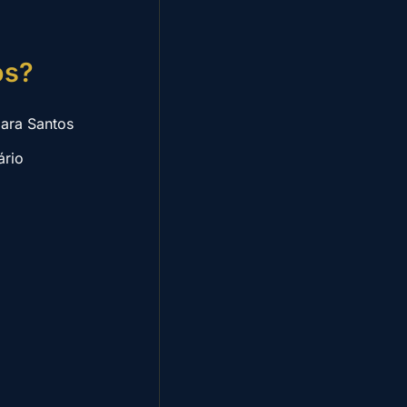
os?
para Santos
ário