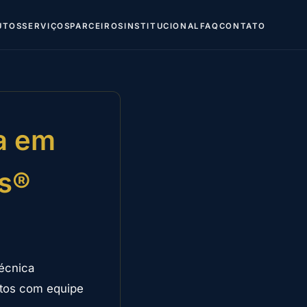
UTOS
SERVIÇOS
PARCEIROS
INSTITUCIONAL
FAQ
CONTATO
a em
as®
técnica
ntos com equipe