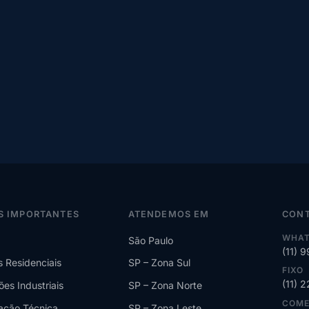
S IMPORTANTES
ATENDEMOS EM
CON
WHAT
São Paulo
(11) 
s Residenciais
SP – Zona Sul
FIXO
(11) 
ões Industriais
SP – Zona Norte
COME
lação Técnica
SP – Zona Leste