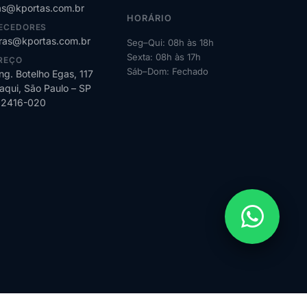
s@kportas.com.br
HORÁRIO
ECEDORES
as@kportas.com.br
Seg–Qui: 08h às 18h
Sexta: 08h às 17h
REÇO
Sáb–Dom: Fechado
ng. Botelho Egas, 117
qui, São Paulo – SP
02416-020