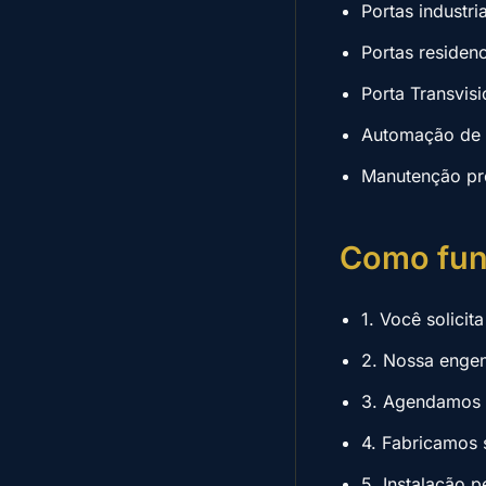
Portas industri
Portas residen
Porta Transvisi
Automação de p
Manutenção pre
Como fun
1. Você solici
2. Nossa engen
3. Agendamos a
4. Fabricamos 
5. Instalação p