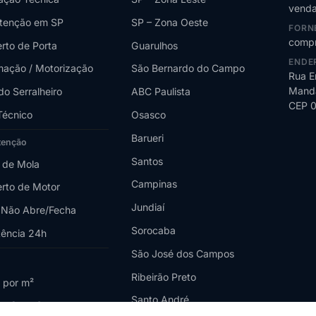
venda
tenção em SP
SP – Zona Oeste
FORN
compr
rto de Porta
Guarulhos
ENDE
ação / Motorização
São Bernardo do Campo
Rua E
Manda
do Serralheiro
ABC Paulista
CEP 
Técnico
Osasco
Barueri
tenção
Santos
 de Mola
Campinas
rto de Motor
Jundiaí
 Não Abre/Fecha
Sorocaba
tência 24h
São José dos Campos
Ribeirão Preto
 por m²
Santo André
o Custa?