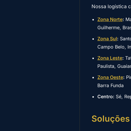
Nossa logística c
Zona Norte
:
Man
Guilherme, Bras
Zona Sul
:
Santo
Campo Belo, I
Zona Leste
:
Tat
Paulista, Guai
Zona Oeste
:
Pi
Barra Funda
Centro:
Sé, Rep
Soluções 