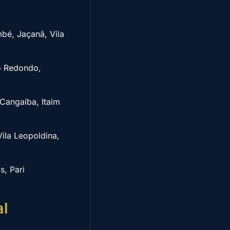
bé, Jaçanã, Vila
o Redondo,
Cangaíba, Itaim
Vila Leopoldina,
s, Pari
al