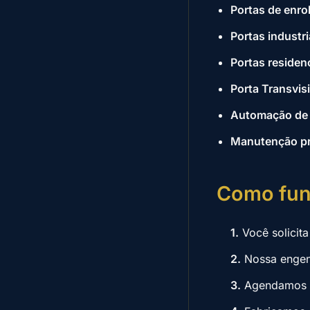
Portas de enro
Portas industri
Portas residen
Porta Transvis
Automação de 
Manutenção pre
Como fun
1.
Você solicit
2.
Nossa engenh
3.
Agendamos a