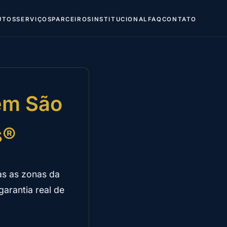
UTOS
SERVIÇOS
PARCEIROS
INSTITUCIONAL
FAQ
CONTATO
 em São
s®
s as zonas da
arantia real de