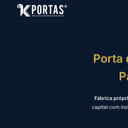
Porta 
P
Fábrica própr
capital com in