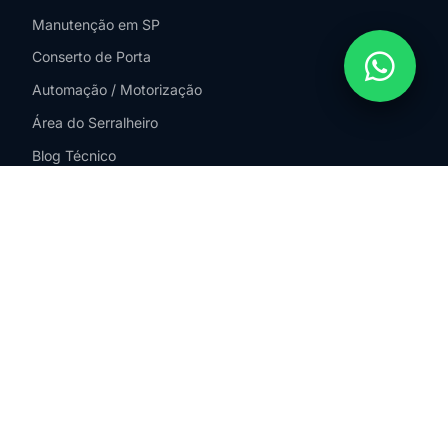
Manutenção em SP
Conserto de Porta
Automação / Motorização
Área do Serralheiro
Blog Técnico
ATENDEMOS EM
São Paulo
SP – Zona Sul
SP – Zona Norte
SP – Zona Leste
SP – Zona Oeste
Guarulhos