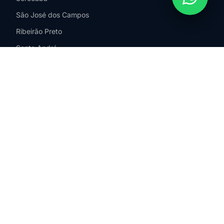
São José dos Campos
Ribeirão Preto
Santo André
Diadema
Mogi das Cruzes
Taboão da Serra
Bairros Zona Norte
Santana
Tucuruvi
Mandaqui
Casa Verde
Freguesia do Ó
Limão