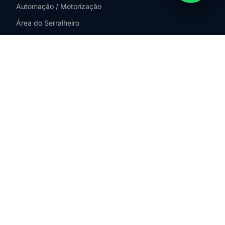
Automação / Motorização
Área do Serralheiro
Blog Técnico
ATENDEMOS EM
São Paulo
SP – Zona Sul
SP – Zona Norte
SP – Zona Leste
SP – Zona Oeste
Guarulhos
São Bernardo do Campo
ABC Paulista
Osasco