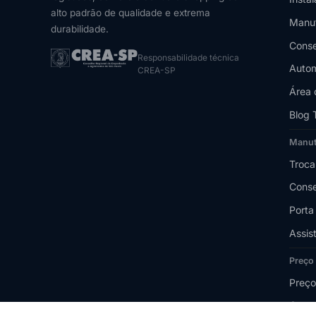
alto padrão de qualidade e extrema
Manu
durabilidade.
Conse
Responsabilidade técnica
Autom
CREA-SP
Área 
Blog 
Manu
Troca
Conse
Porta
Assis
Preço
Preço
Quant