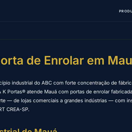
PROD
orta de Enrolar em Ma
pio industrial do ABC com forte concentração de fábric
A K Portas® atende Mauá com portas de enrolar fabricad
rte — de lojas comerciais a grandes indústrias — com ins
RT CREA-SP.
strial de Mauá