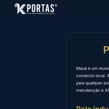
P
Mauá é um municí
comércio local. 
para qualquer po
manutenção e A
Polo indu