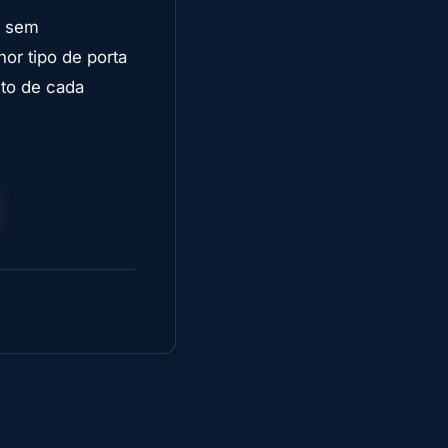
o sem
or tipo de porta
nto de cada