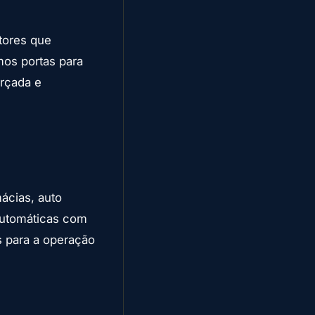
tores que
mos portas para
orçada e
ácias, auto
 automáticas com
s para a operação