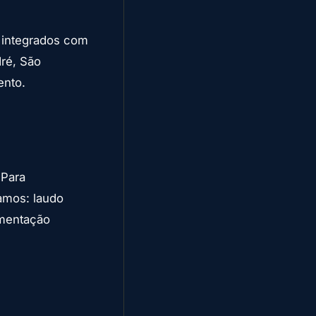
 integrados com
ré, São
ento.
 Para
amos: laudo
umentação