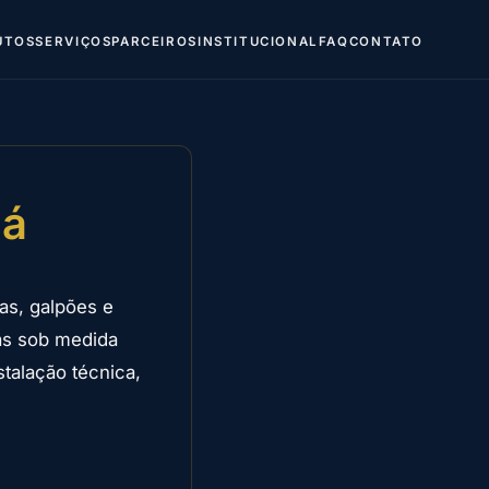
UTOS
SERVIÇOS
PARCEIROS
INSTITUCIONAL
FAQ
CONTATO
uá
as, galpões e
as sob medida
talação técnica,