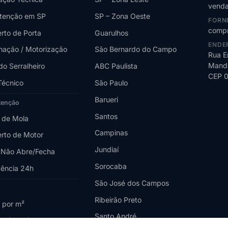
venda
tenção em SP
SP – Zona Oeste
FORN
compr
rto de Porta
Guarulhos
ENDE
ação / Motorização
São Bernardo do Campo
Rua E
Manda
do Serralheiro
ABC Paulista
CEP 
Técnico
São Paulo
Barueri
tenção
Santos
 de Mola
Campinas
rto de Motor
Jundiaí
 Não Abre/Fecha
Sorocaba
tência 24h
São José dos Campos
Ribeirão Preto
 por m²
Santo André
o Custa?