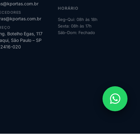
s@kportas.com.br
HORÁRIO
ECEDORES
as@kportas.com.br
Seg–Qui: 08h às 18h
Sexta: 08h às 17h
REÇO
Sáb–Dom: Fechado
ng. Botelho Egas, 117
qui, São Paulo – SP
02416-020