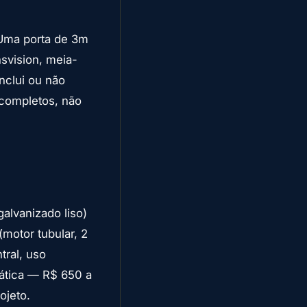
 Uma porta de 3m
svision, meia-
nclui ou não
 completos, não
)
alvanizado liso)
(motor tubular, 2
tral, uso
ática — R$ 650 a
ojeto.