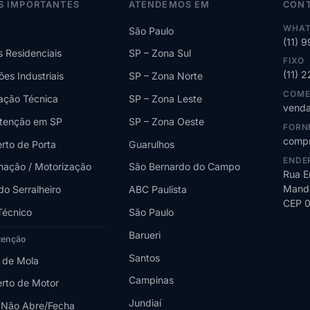
S IMPORTANTES
ATENDEMOS EM
CON
WHAT
São Paulo
(11) 
s Residenciais
SP – Zona Sul
FIXO
(11) 
ões Industriais
SP – Zona Norte
COME
lação Técnica
SP – Zona Leste
venda
tenção em SP
SP – Zona Oeste
FORN
compr
rto de Porta
Guarulhos
ENDE
ação / Motorização
São Bernardo do Campo
Rua E
Manda
do Serralheiro
ABC Paulista
CEP 
Técnico
São Paulo
Barueri
tenção
Santos
 de Mola
Campinas
rto de Motor
Jundiaí
 Não Abre/Fecha