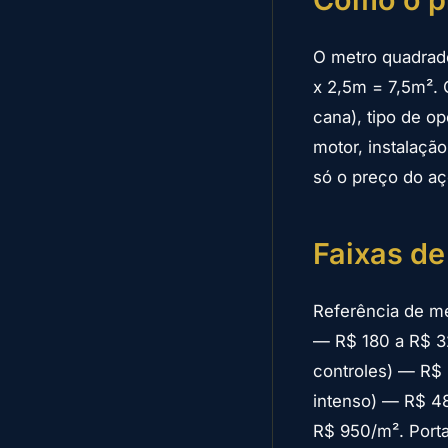
O metro quadrado
x 2,5m = 7,5m². 
cana), tipo de o
motor, instalaçã
só o preço do aç
Faixas de
Referência de me
— R$ 180 a R$ 32
controles) — R$ 
intenso) — R$ 48
R$ 950/m². Porta