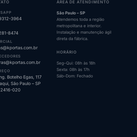
TATO
ÁREA DE ATENDIMENTO
SAPP
São Paulo – SP
99312-3964
Atendemos toda a região
metropolitana e interior.
Instalação e manutenção ágil
2281-8474
direta da fábrica.
RCIAL
s@kportas.com.br
HORÁRIO
ECEDORES
as@kportas.com.br
Seg–Qui: 08h às 18h
Sexta: 08h às 17h
REÇO
Sáb–Dom: Fechado
ng. Botelho Egas, 117
qui, São Paulo – SP
02416-020