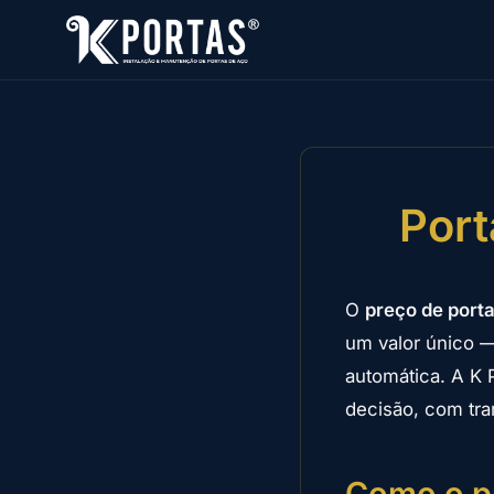
Port
O
preço de porta
um valor único —
automática. A K 
decisão, com tra
Como o pr