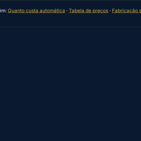
ém:
Quanto custa automática
·
Tabela de preços
·
Fabricação 