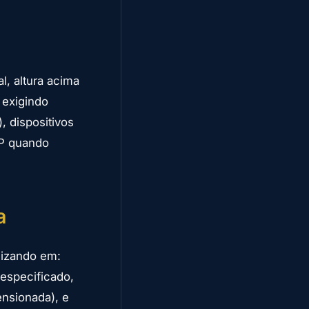
l, altura acima
 exigindo
, dispositivos
SP quando
a
izando em:
 especificado,
ensionada), e