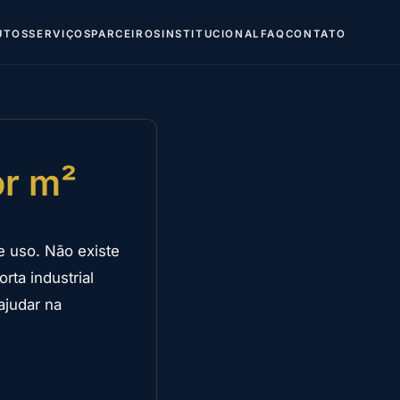
UTOS
SERVIÇOS
PARCEIROS
INSTITUCIONAL
FAQ
CONTATO
or m²
e uso. Não existe
ta industrial
ajudar na