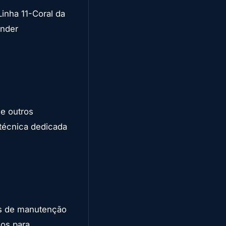
Linha 11-Coral da
ender
e outros
 técnica dedicada
os de manutenção
cos para