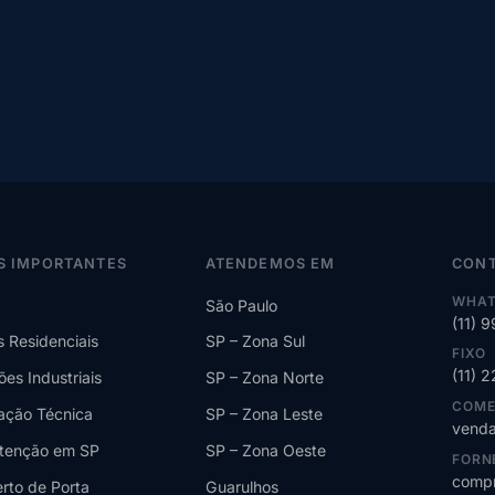
S IMPORTANTES
ATENDEMOS EM
CON
WHAT
São Paulo
(11) 
s Residenciais
SP – Zona Sul
FIXO
(11) 
ões Industriais
SP – Zona Norte
COME
lação Técnica
SP – Zona Leste
venda
tenção em SP
SP – Zona Oeste
FORN
compr
rto de Porta
Guarulhos