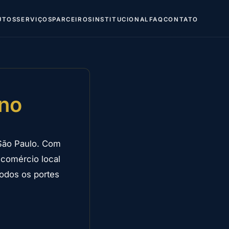
UTOS
SERVIÇOS
PARCEIROS
INSTITUCIONAL
FAQ
CONTATO
ano
 São Paulo. Com
 comércio local
odos os portes