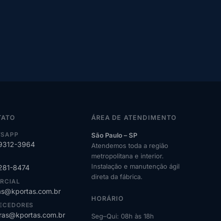
TATO
ÁREA DE ATENDIMENTO
SAPP
São Paulo – SP
99312-3964
Atendemos toda a região
metropolitana e interior.
Instalação e manutenção ágil
2281-8474
direta da fábrica.
RCIAL
s@kportas.com.br
HORÁRIO
ECEDORES
as@kportas.com.br
Seg–Qui: 08h às 18h