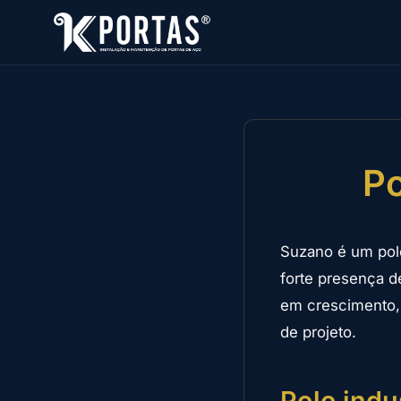
Po
Suzano é um polo
forte presença d
em crescimento, 
de projeto.
Polo indu