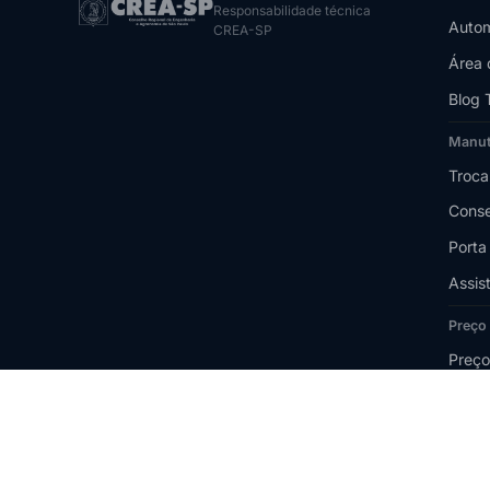
Responsabilidade técnica
Autom
CREA-SP
Área 
Blog 
Manu
Troca
Conse
Porta
Assis
Preço
Preço
Quant
Orçam
FAQ 