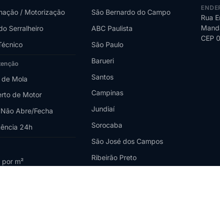
ENDE
ação / Motorização
São Bernardo do Campo
Rua E
Manda
do Serralheiro
ABC Paulista
CEP 
Técnico
São Paulo
Barueri
tenção
Santos
 de Mola
Campinas
rto de Motor
Jundiaí
 Não Abre/Fecha
Sorocaba
tência 24h
São José dos Campos
Ribeirão Preto
 por m²
Santo André
o Custa?
Diadema
ento Online
Mogi das Cruzes
Completo