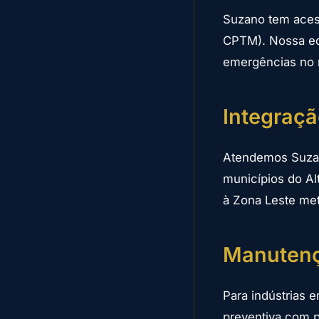
Suzano tem acesso
CPTM). Nossa eq
emergências no m
Integraçã
Atendemos Suzan
municípios do Al
à Zona Leste met
Manutenç
Para indústrias
preventiva com p