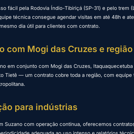
 fácil pela Rodovia Índio-Tibiriçá (SP-31) e pelo trem (
uipe técnica consegue agendar visitas em até 48h e at
esmo dia útil para clientes com contrato.
o com Mogi das Cruzes e região
o em conjunto com Mogi das Cruzes, Itaquaquecetuba 
to Tietê — um contrato cobre toda a região, com equipe
ropolitana.
ão para indústrias
 em Suzano com operação contínua, oferecemos contrat
eriodicidade adequada ao uso intenso e relatórios técni