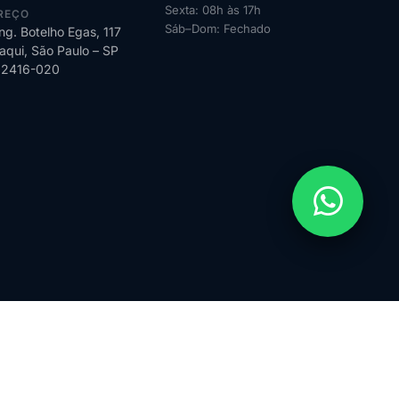
Sexta: 08h às 17h
REÇO
Sáb–Dom: Fechado
ng. Botelho Egas, 117
qui, São Paulo – SP
02416-020