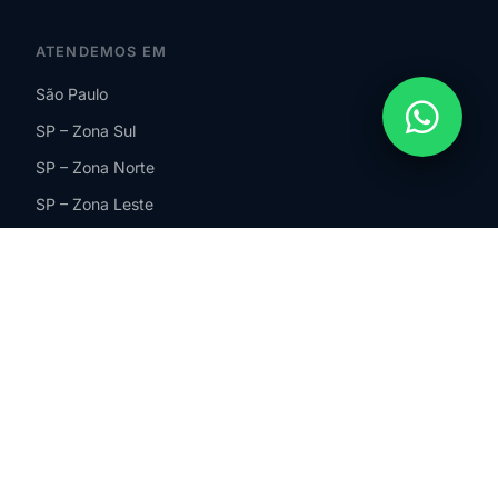
ATENDEMOS EM
São Paulo
SP – Zona Sul
SP – Zona Norte
SP – Zona Leste
SP – Zona Oeste
Guarulhos
São Bernardo do Campo
ABC Paulista
São Paulo
Barueri
Santos
Campinas