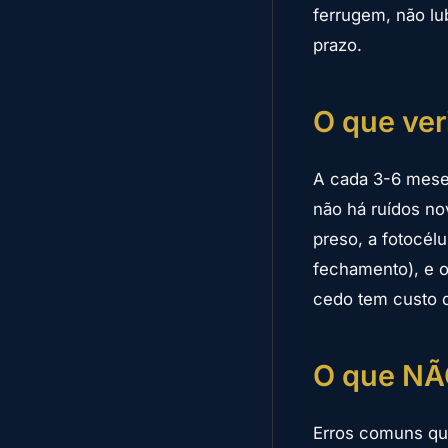
ferrugem, não lu
prazo.
O que ver
A cada 3-6 meses
não há ruídos nov
preso, a fotocél
fechamento), e o
cedo tem custo 
O que NÃO
Erros comuns que