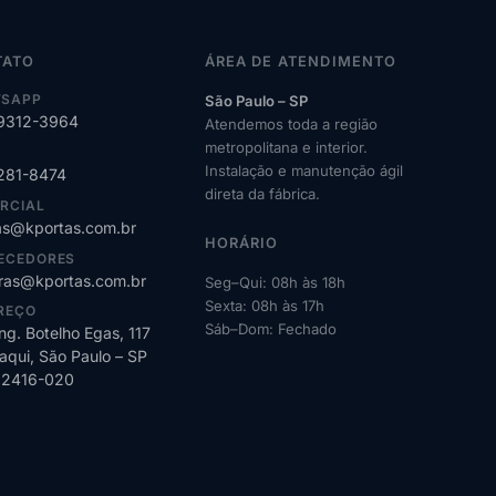
TATO
ÁREA DE ATENDIMENTO
SAPP
São Paulo – SP
99312-3964
Atendemos toda a região
metropolitana e interior.
Instalação e manutenção ágil
2281-8474
direta da fábrica.
RCIAL
s@kportas.com.br
HORÁRIO
ECEDORES
as@kportas.com.br
Seg–Qui: 08h às 18h
Sexta: 08h às 17h
REÇO
Sáb–Dom: Fechado
ng. Botelho Egas, 117
qui, São Paulo – SP
02416-020