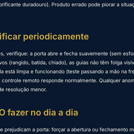
brificante duradouro). Produto errado pode piorar a situ
ificar periodicamente
, verifique: a porta abre e fecha suavemente (sem esfo
os (rangido, batida, chiado), as guias não têm folga visí
ula está limpa e funcionando (teste passando a mão na fr
 controle remoto responde normalmente. Qualquer anoma
de resolução menor.
 fazer no dia a dia
 prejudicam a porta: forçar a abertura ou fechamento 