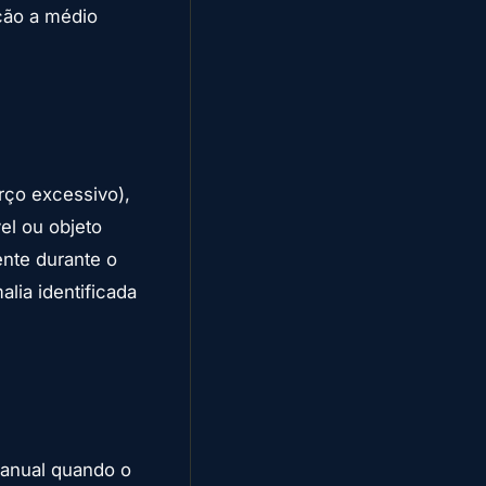
ação a médio
rço excessivo),
vel ou objeto
ente durante o
lia identificada
manual quando o