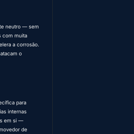
te neutro — sem
s com muita
elera a corrosão.
e atacam o
cífica para
ias internas
as em si —
emovedor de