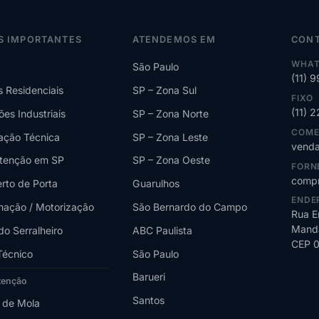
S IMPORTANTES
ATENDEMOS EM
CON
WHAT
São Paulo
(11) 
s Residenciais
SP – Zona Sul
FIXO
(11) 
ões Industriais
SP – Zona Norte
COME
lação Técnica
SP – Zona Leste
venda
tenção em SP
SP – Zona Oeste
FORN
compr
rto de Porta
Guarulhos
ENDE
ação / Motorização
São Bernardo do Campo
Rua E
Manda
do Serralheiro
ABC Paulista
CEP 
Técnico
São Paulo
Barueri
tenção
Santos
 de Mola