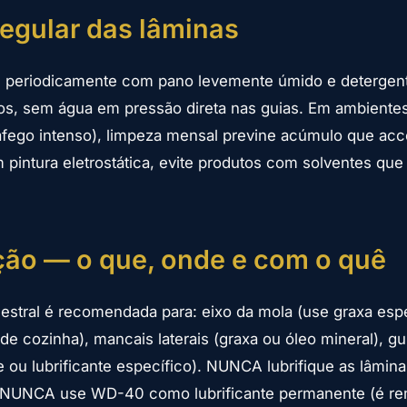
egular das lâminas
s periodicamente com pano levemente úmido e detergen
os, sem água em pressão direta nas guias. Em ambiente
tráfego intenso), limpeza mensal previne acúmulo que acc
 pintura eletrostática, evite produtos com solventes qu
ção — o que, onde e com o quê
estral é recomendada para: eixo da mola (use graxa espe
de cozinha), mancais laterais (graxa ou óleo mineral), gu
ne ou lubrificante específico). NUNCA lubrifique as lâmin
. NUNCA use WD-40 como lubrificante permanente (é r