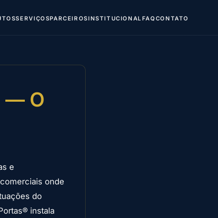
UTOS
SERVIÇOS
PARCEIROS
INSTITUCIONAL
FAQ
CONTATO
s — O
as e
e comerciais onde
utuações do
Portas® instala