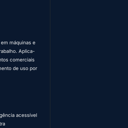
a em máquinas e
abalho. Aplica-
entos comerciais
mento de uso por
rgência acessível
tra