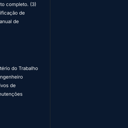
o completo. (3)
tificação de
Manual de
ério do Trabalho
engenheiro
ivos de
anutenções