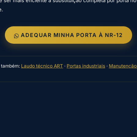
 ser mais eficiente a substituição completa por porta nov
e.
ADEQUAR MINHA PORTA À NR-12
a também:
Laudo técnico ART
·
Portas industriais
·
Manutenção