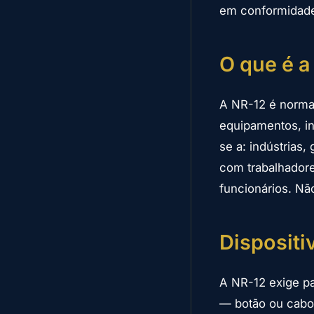
em conformidad
O que é a
A NR-12 é norma
equipamentos, in
se a: indústrias,
com trabalhadore
funcionários. Não
Dispositi
A NR-12 exige pa
— botão ou cabo