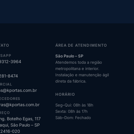
TATO
ÁREA DE ATENDIMENTO
SAPP
São Paulo – SP
99312-3964
Atendemos toda a região
metropolitana e interior.
Instalação e manutenção ágil
2281-8474
direta da fábrica.
RCIAL
s@kportas.com.br
HORÁRIO
ECEDORES
as@kportas.com.br
Seg–Qui: 08h às 18h
Sexta: 08h às 17h
REÇO
Sáb–Dom: Fechado
ng. Botelho Egas, 117
qui, São Paulo – SP
02416-020