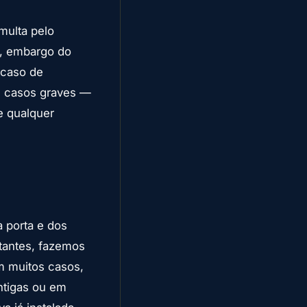
multa pelo
), embargo do
 caso de
m casos graves —
e qualquer
 porta e dos
ltantes, fazemos
m muitos casos,
ntigas ou em