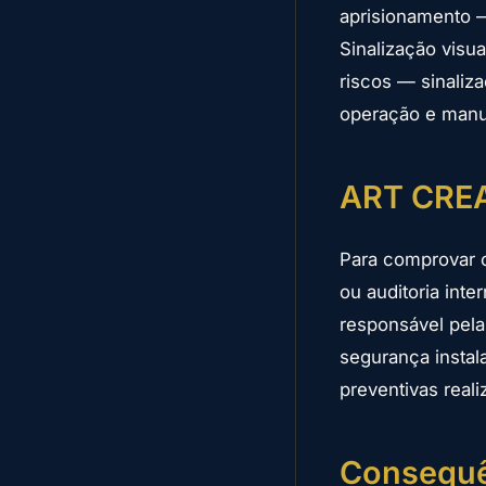
aprisionamento 
Sinalização visua
riscos — sinaliz
operação e manut
ART CREA
Para comprovar c
ou auditoria int
responsável pela 
segurança insta
preventivas real
Consequê