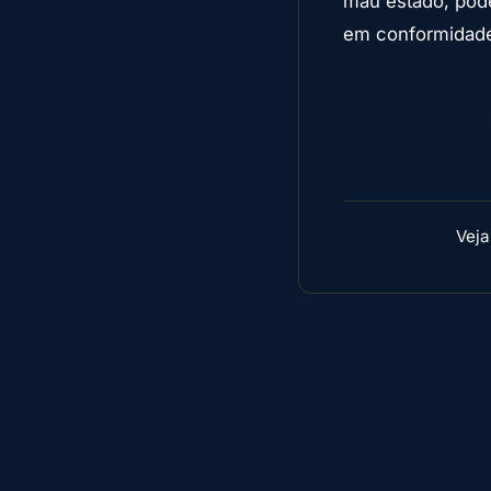
mau estado, pode
em conformidad
Vej