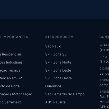
S IMPORTANTES
ATENDEMOS EM
CON
WHAT
São Paulo
(11) 
s Residenciais
SP – Zona Sul
FIXO
(11) 
ões Industriais
SP – Zona Norte
COME
lação Técnica
SP – Zona Leste
venda
tenção em SP
SP – Zona Oeste
FORN
compr
rto de Porta
Guarulhos
ENDE
ação / Motorização
São Bernardo do Campo
Rua E
Manda
do Serralheiro
ABC Paulista
CEP 