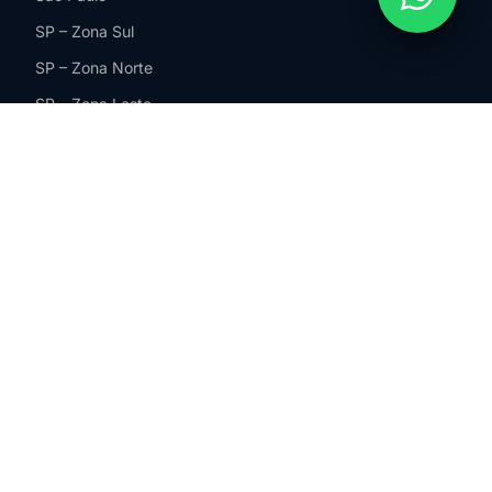
SP – Zona Sul
SP – Zona Norte
SP – Zona Leste
SP – Zona Oeste
Guarulhos
São Bernardo do Campo
ABC Paulista
São Paulo
Barueri
Santos
Campinas
Jundiaí
Sorocaba