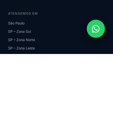
ATENDEMOS EM
São Paulo
SP – Zona Sul
SP – Zona Norte
SP – Zona Leste
SP – Zona Oeste
Guarulhos
São Bernardo do Campo
ABC Paulista
São Paulo
Barueri
Santos