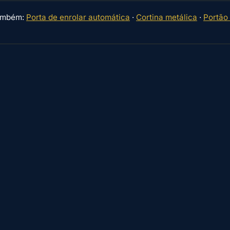
também:
Porta de enrolar automática
·
Cortina metálica
·
Portão 