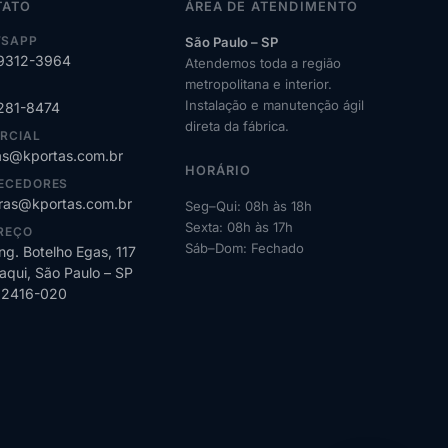
TATO
ÁREA DE ATENDIMENTO
SAPP
São Paulo – SP
99312-3964
Atendemos toda a região
metropolitana e interior.
Instalação e manutenção ágil
2281-8474
direta da fábrica.
RCIAL
s@kportas.com.br
HORÁRIO
ECEDORES
as@kportas.com.br
Seg–Qui: 08h às 18h
Sexta: 08h às 17h
REÇO
Sáb–Dom: Fechado
ng. Botelho Egas, 117
qui, São Paulo – SP
02416-020