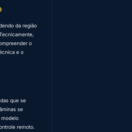
o
ndendo da região
. Tecnicamente,
compreender o
écnica e o
ladas que se
lâminas se
o modelo
ontrole remoto.