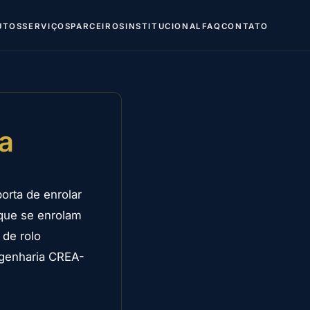
UTOS
SERVIÇOS
PARCEIROS
INSTITUCIONAL
FAQ
CONTATO
a
orta de enrolar
que se enrolam
 de rolo
ngenharia CREA-