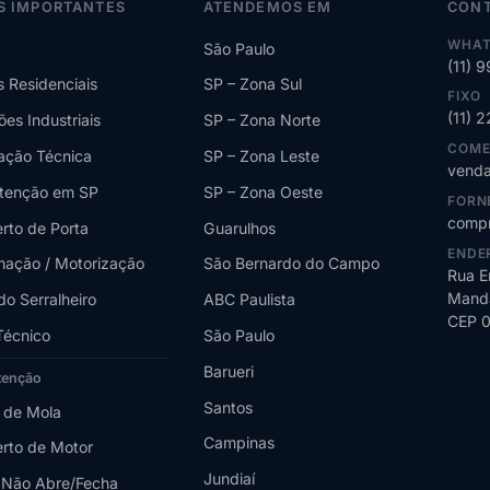
S IMPORTANTES
ATENDEMOS EM
CON
WHAT
São Paulo
(11) 
s Residenciais
SP – Zona Sul
FIXO
(11) 
ões Industriais
SP – Zona Norte
COME
lação Técnica
SP – Zona Leste
venda
tenção em SP
SP – Zona Oeste
FORN
compr
rto de Porta
Guarulhos
ENDE
ação / Motorização
São Bernardo do Campo
Rua E
Manda
do Serralheiro
ABC Paulista
CEP 
Técnico
São Paulo
Barueri
tenção
Santos
 de Mola
Campinas
rto de Motor
Jundiaí
 Não Abre/Fecha