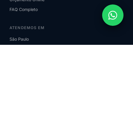
FAQ Completo
ATENDEMOS EM
São Paulo
SP – Zona Sul
SP – Zona Norte
SP – Zona Leste
SP – Zona Oeste
Guarulhos
São Bernardo do Campo
ABC Paulista
Osasco
Barueri