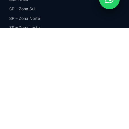
SP – Zona Sul
SP – Zona Norte
SP – Zona Leste
SP – Zona Oeste
Guarulhos
São Bernardo do Campo
ABC Paulista
São Paulo
Barueri
Santos
Campinas
Jundiaí
Sorocaba