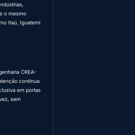
ndústrias,
ebe o mesmo
mo Itaú, Iguatemi
ngenharia CREA-
nutenção contínua
clusiva em portas
 vez, sem