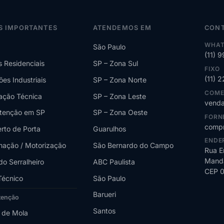
S IMPORTANTES
ATENDEMOS EM
CON
WHAT
São Paulo
(11) 
s Residenciais
SP – Zona Sul
FIXO
(11) 
ões Industriais
SP – Zona Norte
COME
lação Técnica
SP – Zona Leste
venda
tenção em SP
SP – Zona Oeste
FORN
compr
rto de Porta
Guarulhos
ENDE
ação / Motorização
São Bernardo do Campo
Rua E
Manda
do Serralheiro
ABC Paulista
CEP 
Técnico
São Paulo
Barueri
tenção
Santos
 de Mola