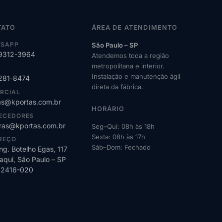
TATO
ÁREA DE ATENDIMENTO
SAPP
São Paulo – SP
99312-3964
Atendemos toda a região
metropolitana e interior.
Instalação e manutenção ágil
2281-8474
direta da fábrica.
RCIAL
s@kportas.com.br
HORÁRIO
ECEDORES
as@kportas.com.br
Seg–Qui: 08h às 18h
Sexta: 08h às 17h
REÇO
Sáb–Dom: Fechado
ng. Botelho Egas, 117
qui, São Paulo – SP
02416-020