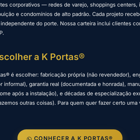
ntes corporativos — redes de varejo, shoppings centers, i
ibuição e condomínios de alto padrão. Cada projeto rec
 independente do porte. Nossa carteira inclui clientes co
P.
scolher a K Portas®
tas® é escolher: fabricação própria (não revendedor), e
or informal), garantia real (documentada e honrada), ma
some após a instalação), e décadas de especialização ex
fazemos outras coisas). Para quem quer fazer certo uma
CONHECER A K PORTAS®