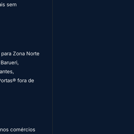
ais sem
 para Zona Norte
Barueri,
antes,
ortas® fora de
enos comércios