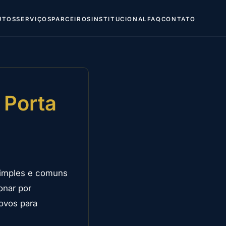
UTOS
SERVIÇOS
PARCEIROS
INSTITUCIONAL
FAQ
CONTATO
 Porta
simples e comuns
onar por
novos para