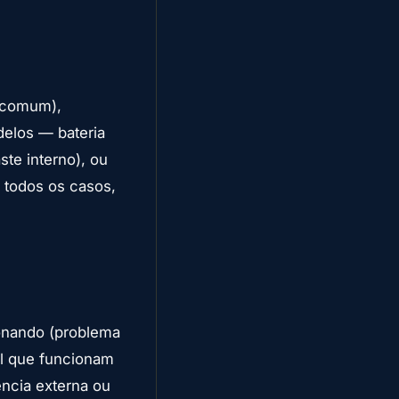
o comum),
delos — bateria
te interno), ou
 todos os casos,
ionando (problema
ral que funcionam
ência externa ou