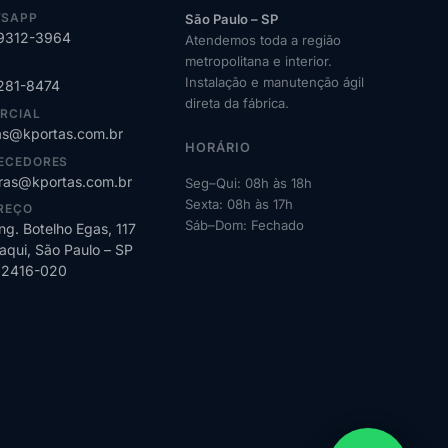
SAPP
São Paulo – SP
99312-3964
Atendemos toda a região
metropolitana e interior.
Instalação e manutenção ágil
2281-8474
direta da fábrica.
RCIAL
s@kportas.com.br
HORÁRIO
ECEDORES
as@kportas.com.br
Seg–Qui: 08h às 18h
Sexta: 08h às 17h
REÇO
Sáb–Dom: Fechado
ng. Botelho Egas, 117
qui, São Paulo – SP
02416-020