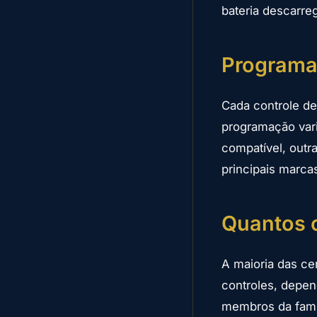
bateria descarre
Programaç
Cada controle de
programação vari
compatível, out
principais marcas
Quantos c
A maioria das ce
controles, depen
membros da famíl