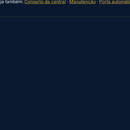
ja também:
Conserto da central
·
Manutenção
·
Porta automát