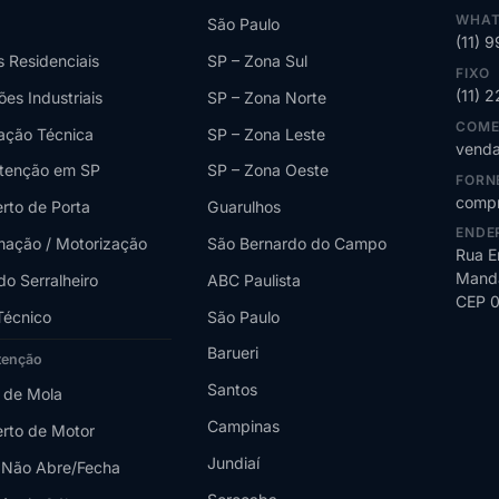
WHAT
São Paulo
(11) 
s Residenciais
SP – Zona Sul
FIXO
(11) 
ões Industriais
SP – Zona Norte
COME
lação Técnica
SP – Zona Leste
venda
tenção em SP
SP – Zona Oeste
FORN
compr
rto de Porta
Guarulhos
ENDE
ação / Motorização
São Bernardo do Campo
Rua E
Manda
do Serralheiro
ABC Paulista
CEP 
Técnico
São Paulo
Barueri
tenção
Santos
 de Mola
Campinas
rto de Motor
Jundiaí
 Não Abre/Fecha